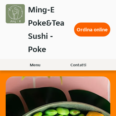
Passa
Ming-E
al
contenuto
Poke&Tea
principale
Ordina online
Sushi -
Poke
Menu
Contatti